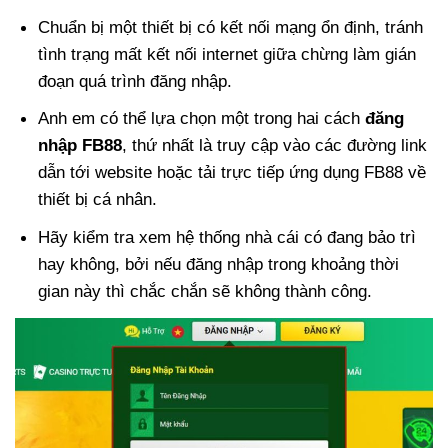
Chuẩn bị một thiết bị có kết nối mạng ổn định, tránh
tình trạng mất kết nối internet giữa chừng làm gián
đoạn quá trình đăng nhập.
Anh em có thể lựa chọn một trong hai cách
đăng
nhập FB88
, thứ nhất là truy cập vào các đường link
dẫn tới website hoặc tải trực tiếp ứng dụng FB88 về
thiết bị cá nhân.
Hãy kiểm tra xem hệ thống nhà cái có đang bảo trì
hay không, bởi nếu đăng nhập trong khoảng thời
gian này thì chắc chắn sẽ không thành công.