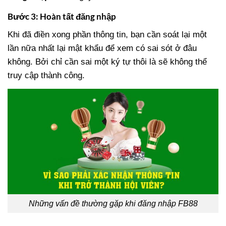
Bước 3: Hoàn tất đăng nhập
Khi đã điền xong phần thông tin, bạn cần soát lại một
lần nữa nhất lại mật khẩu để xem có sai sót ở đâu
không. Bởi chỉ cần sai một ký tự thôi là sẽ không thể
truy cập thành công.
Những vấn đề thường gặp khi đăng nhập FB88