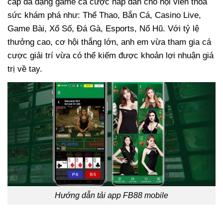
cấp đa dạng game cá cược hấp dẫn cho hội viên thỏa
sức khám phá như: Thể Thao, Bắn Cá, Casino Live,
Game Bài, Xổ Số, Đá Gà, Esports, Nổ Hũ. Với tỷ lệ
thưởng cao, cơ hội thắng lớn, anh em vừa tham gia cá
cược giải trí vừa có thể kiếm được khoản lợi nhuận giá
trị về tay.
Hướng dẫn tải app FB88 mobile