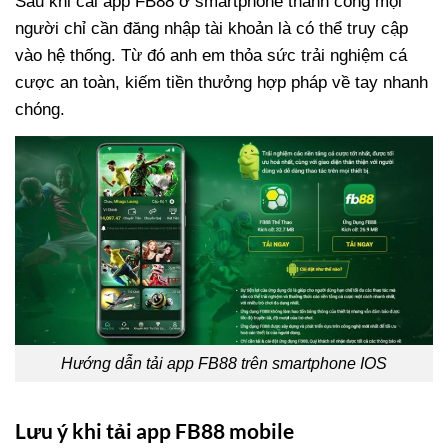
Sau khi cài app FB88 ở smartphone thành công mọi
người chỉ cần đăng nhập tài khoản là có thể truy cập
vào hệ thống. Từ đó anh em thỏa sức trải nghiệm cá
cược an toàn, kiếm tiền thưởng hợp pháp về tay nhanh
chóng.
Hướng dẫn tải app FB88 trên smartphone IOS
Lưu ý khi tải app FB88 mobile