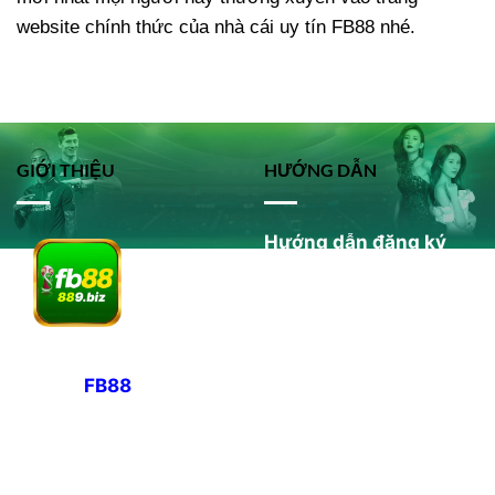
website chính thức của nhà cái uy tín FB88 nhé.
GIỚI THIỆU
HƯỚNG DẪN
Hướng dẫn đăng ký
Hướng dẫn đăng nhập
Hướng dẫn nạp tiền
Chào mừng thành viên
Hướng dẫn rút tiền
đến với
FB88
, một trong
những nhà cung cấp cá
Hướng dẫn tải app
cược trực tuyến hàng
đầu và có tầm ảnh hưởng