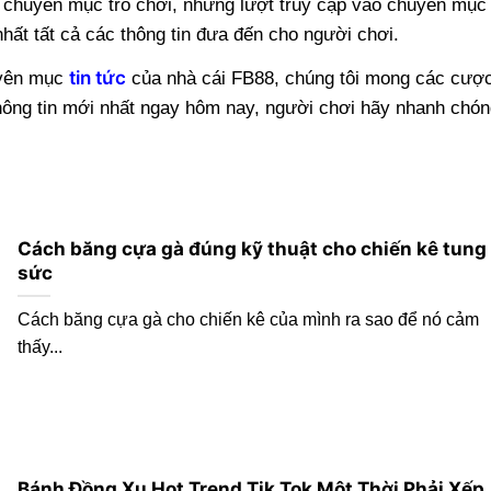
 chuyên mục trò chơi, nhưng lượt truy cập vào chuyên mụ
hất tất cả các thông tin đưa đến cho người chơi.
uyên mục
tin tức
của nhà cái FB88, chúng tôi mong các cược 
ông tin mới nhất ngay hôm nay, người chơi hãy nhanh chón
Cách băng cựa gà đúng kỹ thuật cho chiến kê tung
sức
Cách băng cựa gà cho chiến kê của mình ra sao để nó cảm
thấy...
Bánh Đồng Xu Hot Trend Tik Tok Một Thời Phải Xếp