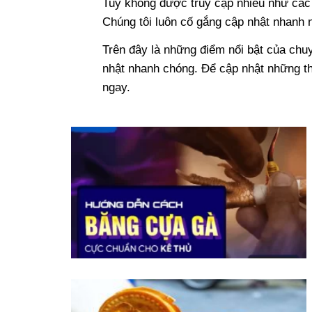
Tuy không được truy cập nhiều như các
Chúng tôi luôn cố gắng cập nhật nhanh n
Trên đây là những điểm nổi bật của ch
nhật nhanh chóng. Để cập nhật những th
ngay.