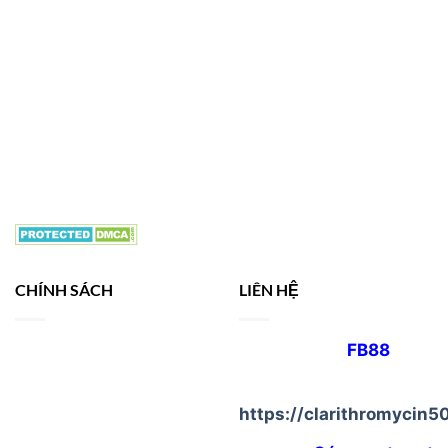
nhất trong ngành giải trí
trực tuyến, M88 cung
cấp các sản phẩm đa
dạng đến người chơi từ
Thể Thao, Thể Thao Điện
Tử đến Casino Trực
Tuyến, Quay Hũ, Xổ Số
cho hầu hết các sự kiện.
CHÍNH SÁCH
LIÊN HỆ
Thương hiệu :
FB88
Chính sách bảo mật
Website :
Quyền riêng tư
https://clarithromycin
Khuyến mãi