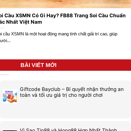
oi Cầu XSMN Có Gì Hay? FB88 Trang Soi Cầu Chuẩn
ác Nhất Việt Nam
i cầu XSMN là một hoạt động mang tính chất giải trí cao, giúp
ười...
BÀI VIẾT MỚI
Giftcode Bayclub – Bí quyết nhận thưởng an
toàn và tối ưu giá trị cho người chơi
Vì Sao Tin88 và Hong88 Hợp Nhất Thành