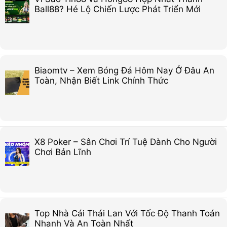
Ball88? Hé Lộ Chiến Lược Phát Triển Mới
Biaomtv – Xem Bóng Đá Hôm Nay Ở Đâu An
Toàn, Nhận Biết Link Chính Thức
X8 Poker – Sân Chơi Trí Tuệ Dành Cho Người
Chơi Bản Lĩnh
Top Nhà Cái Thái Lan Với Tốc Độ Thanh Toán
Nhanh Và An Toàn Nhất