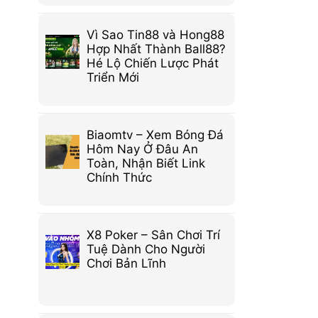
Vì Sao Tin88 và Hong88
Hợp Nhất Thành Ball88?
Hé Lộ Chiến Lược Phát
Triển Mới
Biaomtv – Xem Bóng Đá
Hôm Nay Ở Đâu An
Toàn, Nhận Biết Link
Chính Thức
X8 Poker – Sân Chơi Trí
Tuệ Dành Cho Người
Chơi Bản Lĩnh