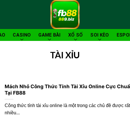
AO
CASINO
GAME BÀI
XỔ SỐ
SOI KÈO
ESPO
TÀI XỈU
Mách Nhỏ Công Thức Tính Tài Xỉu Online Cực Chu
Tại FB88
Công thức tính tài xỉu online là một trong các chủ đề được rất
nhiều...