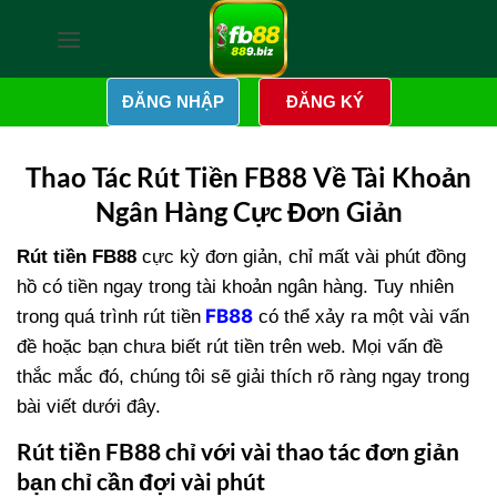
Bỏ
qua
nội
dung
ĐĂNG NHẬP
ĐĂNG KÝ
Thao Tác Rút Tiền FB88 Về Tài Khoản
Ngân Hàng Cực Đơn Giản
Rút tiền FB88
cực kỳ đơn giản, chỉ mất vài phút đồng
hồ có tiền ngay trong tài khoản ngân hàng. Tuy nhiên
trong quá trình rút tiền
FB88
có thể xảy ra một vài vấn
đề hoặc bạn chưa biết rút tiền trên web. Mọi vấn đề
thắc mắc đó, chúng tôi sẽ giải thích rõ ràng ngay trong
bài viết dưới đây.
Rút tiền FB88 chỉ với vài thao tác đơn giản
bạn chỉ cần đợi vài phút