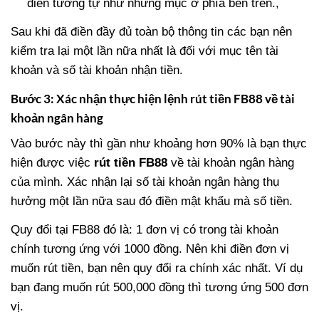
điền tương tự như những mục ở phía bên trên.,
Sau khi đã điền đầy đủ toàn bộ thông tin các bạn nên
kiểm tra lại một lần nữa nhất là đối với mục tên tài
khoản và số tài khoản nhận tiền.
Bước 3: Xác nhận thực hiện lệnh rút tiền FB88 về tài
khoản ngân hàng
Vào bước này thì gần như khoảng hơn 90% là bạn thực
hiện được việc
rút tiền FB88
về tài khoản ngân hàng
của mình. Xác nhận lại số tài khoản ngân hàng thụ
hưởng một lần nữa sau đó điền mật khẩu mà số tiền.
Quy đổi tại FB88 đó là: 1 đơn vị có trong tài khoản
chính tương ứng với 1000 đồng. Nên khi điền đơn vị
muốn rút tiền, bạn nên quy đổi ra chính xác nhất. Ví dụ
bạn đang muốn rút 500,000 đồng thì tương ứng 500 đơn
vị.