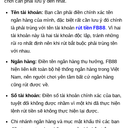
chơi cần phải lưu ý đến nhất.
Tên tài khoản:
Bạn cần phải điền chính xác tên
ngân hàng của mình, đặc biệt rất cần lưu ý đó chính
là phải trùng với tên tài khoản
rút tiền FB88
.
Vì hai
tài khoản này là hai tài khoản độc lập, tránh những
rủi ro nhất định nên khi rút bắt buộc phải trùng tên
với nhau.
Ngân hàng:
Điền tên ngân hàng thụ hưởng, FB88
hiện liên kết toàn bộ hệ thống ngân hàng trong Việt
Nam, nên người chơi yên tâm bất cứ ngân hàng
cũng rút được về.
Số tài khoản:
Điền số tài khoản chính xác của bạn,
tuyệt đối không được nhầm vì một khi đã thực hiện
lệnh rút tiền sẽ không thực hiện lại được.
Chi nhánh ngân hàng và mục mật khẩu thì các bạn