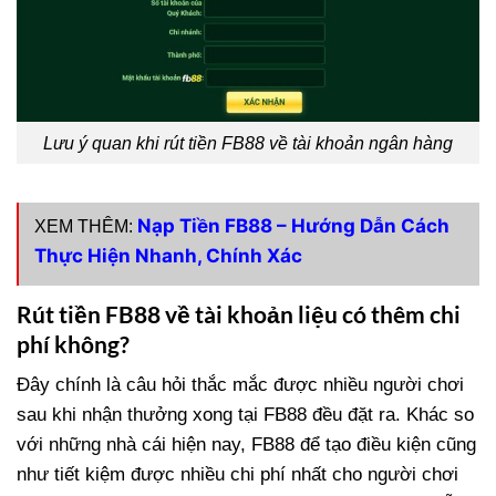
Lưu ý quan khi rút tiền FB88 về tài khoản ngân hàng
Nạp Tiền FB88 – Hướng Dẫn Cách
XEM THÊM:
Thực Hiện Nhanh, Chính Xác
Rút tiền FB88 về tài khoản liệu có thêm chi
phí không?
Đây chính là câu hỏi thắc mắc được nhiều người chơi
sau khi nhận thưởng xong tại FB88 đều đặt ra. Khác so
với những nhà cái hiện nay, FB88 để tạo điều kiện cũng
như tiết kiệm được nhiều chi phí nhất cho người chơi