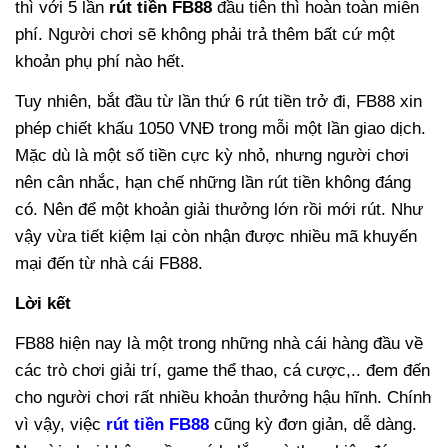
thì với 5 lần
rút tiền FB88
đầu tiên thì hoàn toàn miễn
phí. Người chơi sẽ không phải trả thêm bất cứ một
khoản phụ phí nào hết.
Tuy nhiên, bắt đầu từ lần thứ 6 rút tiền trở đi, FB88 xin
phép chiết khấu 1050 VNĐ trong mỗi một lần giao dịch.
Mặc dù là một số tiền cực kỳ nhỏ, nhưng người chơi
nên cân nhắc, hạn chế những lần rút tiền không đáng
có. Nên để một khoản giải thưởng lớn rồi mới rút. Như
vậy vừa tiết kiệm lại còn nhận được nhiều mã khuyến
mại đến từ nhà cái FB88.
Lời kết
FB88 hiện nay là một trong những nhà cái hàng đầu về
các trò chơi giải trí, game thể thao, cá cược,.. đem đến
cho người chơi rất nhiều khoản thưởng hậu hĩnh. Chính
vì vậy, việc
rút tiền FB88
cũng kỳ đơn giản, dễ dàng.