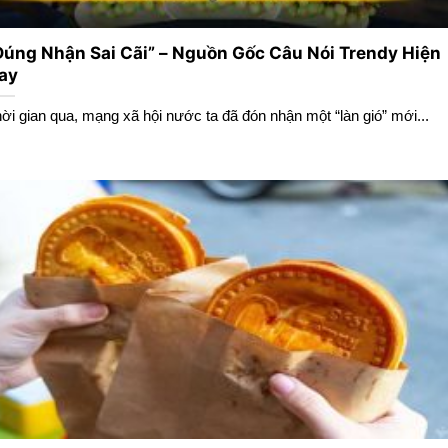
Đúng Nhận Sai Cãi” – Nguồn Gốc Câu Nói Trendy Hiện
ay
ời gian qua, mạng xã hội nước ta đã đón nhận một “làn gió” mới...