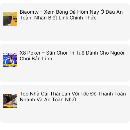
Biaomtv – Xem Bóng Đá Hôm Nay Ở Đâu An
Toàn, Nhận Biết Link Chính Thức
X8 Poker – Sân Chơi Trí Tuệ Dành Cho Người
Chơi Bản Lĩnh
Top Nhà Cái Thái Lan Với Tốc Độ Thanh Toán
Nhanh Và An Toàn Nhất