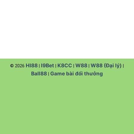
Địa chỉ :
2
11 Thanh Xuân B
Điều khoản
Xuân, Hà Nội
CSKH
HI88
I9Bet
K8CC
W88
W88 (Đại lý)
© 2026
|
|
|
|
|
Ball88
Game bài đổi thưởng
|