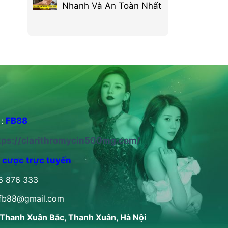
Nhanh Và An Toàn Nhất
 :
FB88
tps://clarithromycin500mg.com/
 cược trực tuyến
66 876 333
ifb88@gmail.com
 Thanh Xuân Bắc, Thanh Xuân, Hà Nội