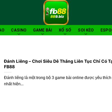
AO
CASINO
GAME BÀI
XỔ SỐ
SOI KÈO
ESPO
Đánh Liêng – Chơi Siêu Dễ Thắng Liên Tục Chỉ Có T
FB88
Đánh liêng là một trong bộ 3 game bài online được yêu thích
nhất hiện...