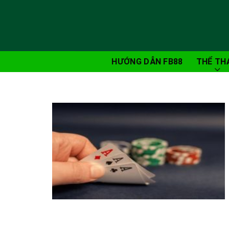
Bỏ
qua
nội
dung
HƯỚNG DẪN FB88
THỂ TH