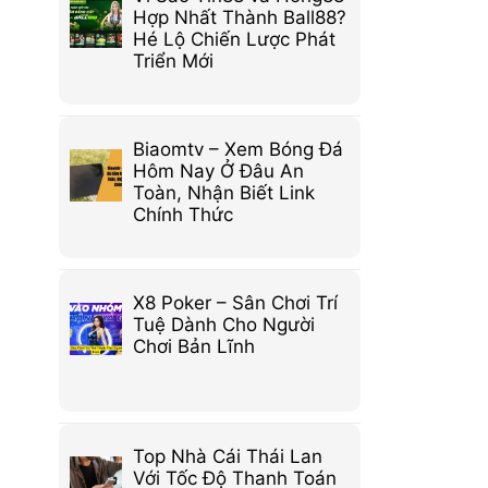
Hợp Nhất Thành Ball88?
Hé Lộ Chiến Lược Phát
Triển Mới
Biaomtv – Xem Bóng Đá
Hôm Nay Ở Đâu An
Toàn, Nhận Biết Link
Chính Thức
X8 Poker – Sân Chơi Trí
Tuệ Dành Cho Người
Chơi Bản Lĩnh
Top Nhà Cái Thái Lan
Với Tốc Độ Thanh Toán