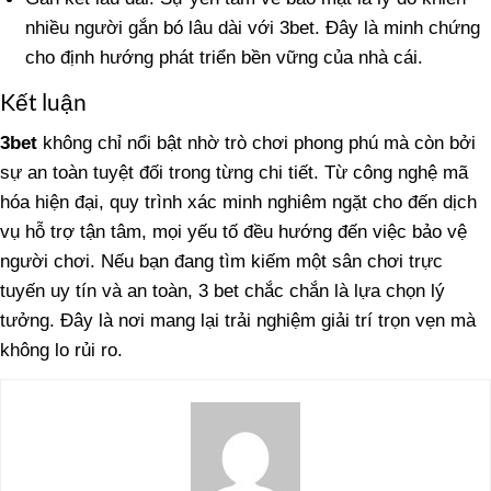
nhiều người gắn bó lâu dài với 3bet. Đây là minh chứng
cho định hướng phát triển bền vững của nhà cái.
Kết luận
3bet
không chỉ nổi bật nhờ trò chơi phong phú mà còn bởi
sự an toàn tuyệt đối trong từng chi tiết. Từ công nghệ mã
hóa hiện đại, quy trình xác minh nghiêm ngặt cho đến dịch
vụ hỗ trợ tận tâm, mọi yếu tố đều hướng đến việc bảo vệ
người chơi.
Nếu bạn đang tìm kiếm một sân chơi trực
tuyến uy tín và an toàn, 3 bet chắc chắn là lựa chọn lý
tưởng. Đây là nơi mang lại trải nghiệm giải trí trọn vẹn mà
không lo rủi ro.