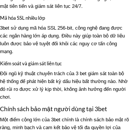
mật tiên tiến và giám sát liên tục 24/7.
Mã hóa SSL nhiều lớp
3bet sử dụng mã hóa SSL 256-bit, công nghệ đang được
các ngân hàng lớn áp dụng. Điều này giúp toàn bộ dữ liệu
luôn được bảo vệ tuyệt đối khỏi các nguy cơ tấn công
mạng.
Kiểm soát và giám sát liên tục
Đội ngũ kỹ thuật chuyên trách của 3 bet giám sát toàn bộ
hệ thống để phát hiện bất kỳ dấu hiệu bất thường nào. Nhờ
đó rủi ro được xử lý kịp thời, không ảnh hưởng đến người
chơi.
Chính sách bảo mật người dùng tại 3bet
Một điểm cộng lớn của 3bet chính là chính sách bảo mật rõ
ràng, minh bạch và cam kết bảo vệ tối đa quyền lợi của