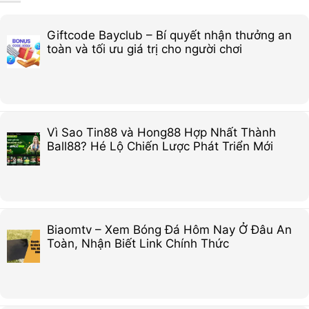
Giftcode Bayclub – Bí quyết nhận thưởng an
toàn và tối ưu giá trị cho người chơi
Vì Sao Tin88 và Hong88 Hợp Nhất Thành
Ball88? Hé Lộ Chiến Lược Phát Triển Mới
Biaomtv – Xem Bóng Đá Hôm Nay Ở Đâu An
Toàn, Nhận Biết Link Chính Thức