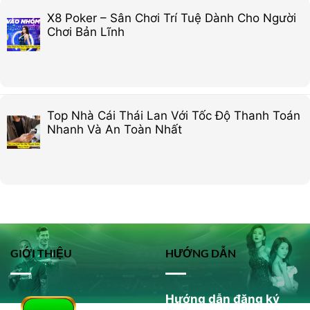
X8 Poker – Sân Chơi Trí Tuệ Dành Cho Người
Chơi Bản Lĩnh
Top Nhà Cái Thái Lan Với Tốc Độ Thanh Toán
Nhanh Và An Toàn Nhất
GIỚI THIỆU
HƯỚNG DẪN
Hướng dẫn đăng ký