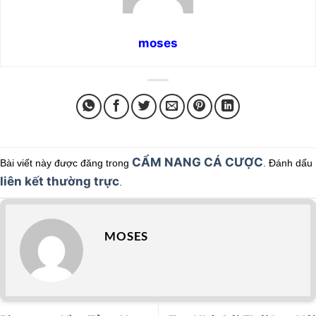
moses
CẨM NANG CÁ CƯỢC
Bài viết này được đăng trong
. Đánh dấu
liên kết thường trực
.
MOSES