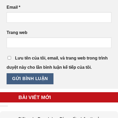
Email
*
Trang web
Lưu tên của tôi, email, và trang web trong trình
duyệt này cho lần bình luận kế tiếp của tôi.
BÀI VIẾT MỚI