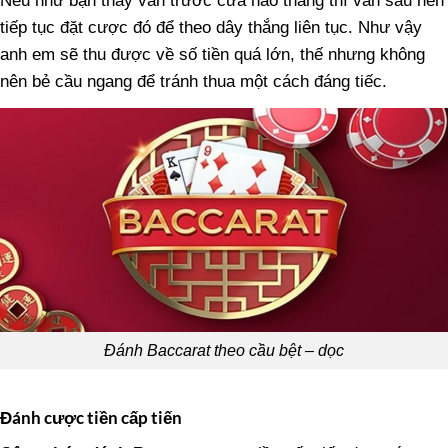
tiếp tục đặt cược đó để theo dây thắng liên tục. Như vậy
anh em sẽ thu được về số tiền quá lớn, thế nhưng không
nên bẻ cầu ngang để tránh thua một cách đáng tiếc.
Đánh Baccarat theo cầu bệt – dọc
Đánh cược tiền cấp tiến