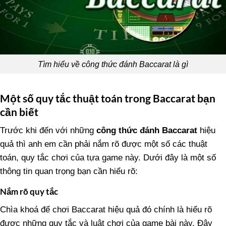
Tìm hiểu về công thức đánh Baccarat là gì
Một số quy tắc thuật toán trong Baccarat bạn
cần biết
Trước khi đến với những
công thức đánh Baccarat
hiệu
quả thì anh em cần phải nắm rõ được một số các thuật
toán, quy tắc chơi của tựa game này. Dưới đây là một số
thông tin quan trọng bạn cần hiểu rõ:
Nắm rõ quy tắc
Chìa khoá để chơi Baccarat hiệu quả đó chính là hiểu rõ
được những quy tắc và luật chơi của game bài này. Đây