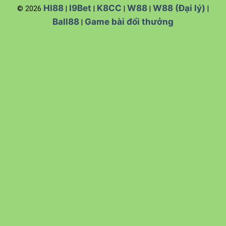
HI88
I9Bet
K8CC
W88
W88 (Đại lý)
© 2026
|
|
|
|
|
Ball88
Game bài đổi thưởng
|