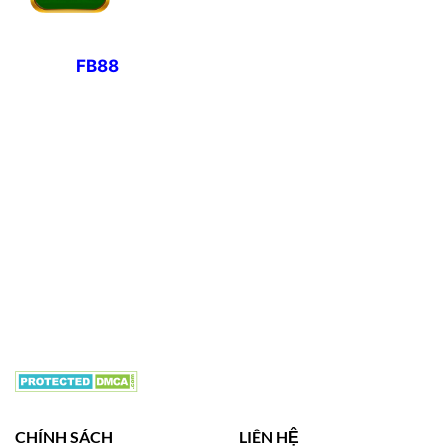
Hướng dẫn nạp tiền
Chào mừng thành viên
Hướng dẫn rút tiền
đến với
FB88
, một trong
những nhà cung cấp cá
Hướng dẫn tải app
cược trực tuyến hàng
đầu và có tầm ảnh hưởng
nhất trong ngành giải trí
trực tuyến, M88 cung
cấp các sản phẩm đa
dạng đến người chơi từ
Thể Thao, Thể Thao Điện
Tử đến Casino Trực
Tuyến, Quay Hũ, Xổ Số
cho hầu hết các sự kiện.
CHÍNH SÁCH
LIÊN HỆ