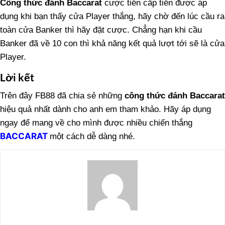
Công thức đánh Baccarat
cược tiền cấp tiến được áp
dụng khi bạn thấy cửa Player thắng, hãy chờ đến lúc cầu ra
toàn cửa Banker thì hãy đặt cược. Chẳng hạn khi cầu
Banker đã về 10 con thì khả năng kết quả lượt tới sẽ là cửa
Player.
Lời kết
Trên đây FB88 đã chia sẻ những
công thức đánh Baccarat
hiệu quả nhất dành cho anh em tham khảo. Hãy áp dụng
ngay để mang về cho mình được nhiều chiến thắng
BACCARAT
một cách dễ dàng nhé.