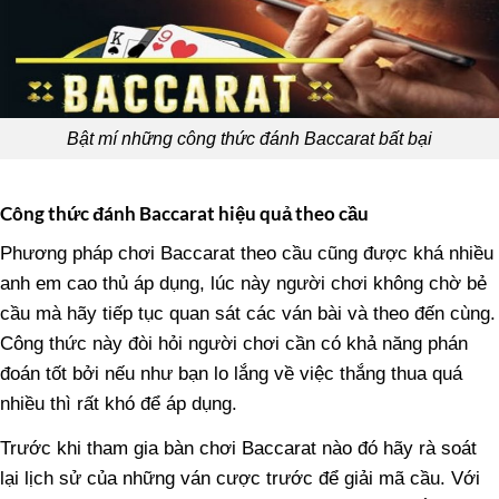
Bật mí những công thức đánh Baccarat bất bại
Công thức đánh Baccarat hiệu quả theo cầu
Phương pháp chơi Baccarat theo cầu cũng được khá nhiều
anh em cao thủ áp dụng, lúc này người chơi không chờ bẻ
cầu mà hãy tiếp tục quan sát các ván bài và theo đến cùng.
Công thức này đòi hỏi người chơi cần có khả năng phán
đoán tốt bởi nếu như bạn lo lắng về việc thắng thua quá
nhiều thì rất khó để áp dụng.
Trước khi tham gia bàn chơi Baccarat nào đó hãy rà soát
lại lịch sử của những ván cược trước để giải mã cầu. Với