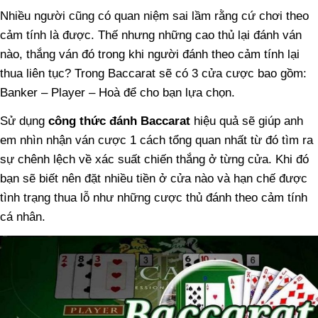
Nhiều người cũng có quan niệm sai lầm rằng cứ chơi theo
cảm tính là được. Thế nhưng những cao thủ lại đánh ván
nào, thắng ván đó trong khi người đánh theo cảm tính lại
thua liên tục? Trong Baccarat sẽ có 3 cửa cược bao gồm:
Banker – Player – Hoà để cho bạn lựa chọn.
Sử dụng
công thức đánh Baccarat
hiệu quả sẽ giúp anh
em nhìn nhận ván cược 1 cách tổng quan nhất từ đó tìm ra
sự chênh lệch về xác suất chiến thắng ở từng cửa. Khi đó
bạn sẽ biết nên đặt nhiều tiền ở cửa nào và hạn chế được
tình trạng thua lỗ như những cược thủ đánh theo cảm tính
cá nhân.