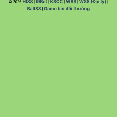
HI88
I9Bet
K8CC
W88
W88 (Đại lý)
© 2026
|
|
|
|
|
Ball88
Game bài đổi thưởng
|