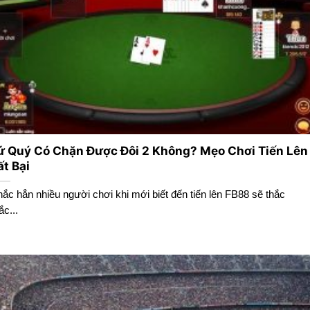
ứ Quý Có Chặn Được Đôi 2 Không? Mẹo Chơi Tiến Lên
ất Bại
ắc hẳn nhiều người chơi khi mới biết đến tiến lên FB88 sẽ thắc
c...