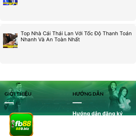
Top Nhà Cái Thái Lan Với Tốc Độ Thanh Toán
Nhanh Và An Toàn Nhất
GIỚI THIỆU
HƯỚNG DẪN
Hướng dẫn đăng ký
Hướng dẫn đăng nhập