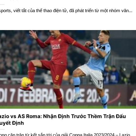
ports, viết tắt của thể thao điện tử, đã phát triển từ một nhóm văn...
azio vs AS Roma: Nhận Định Trước Thềm Trận Đấu
uyết Định
ong cặp trận từ kết sắp tới của giải Coppa Italia 2023/2024 – Lazio