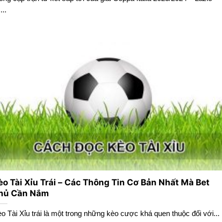
...
èo Tài Xỉu Trái – Các Thông Tin Cơ Bản Nhất Mà Bet
hủ Cần Nắm
o Tài Xỉu trái là một trong những kèo cược khá quen thuộc đối với...