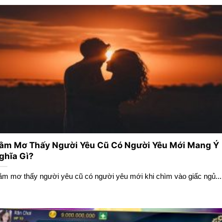
ằm Mơ Thấy Người Yêu Cũ Có Người Yêu Mới Mang Ý
ghĩa Gì?
m mơ thấy người yêu cũ có người yêu mới khi chìm vào giấc ngủ...