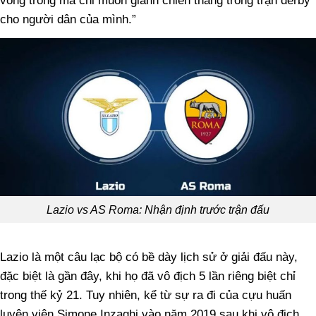
vòng trong mà chỉ muốn giành chiến thắng trong trận derby
cho người dân của mình.”
Lazio vs AS Roma: Nhận định trước trận đấu
Lazio là một câu lạc bộ có bề dày lịch sử ở giải đấu này,
đặc biệt là gần đây, khi họ đã vô địch 5 lần riêng biệt chỉ
trong thế kỷ 21. Tuy nhiên, kể từ sự ra đi của cựu huấn
luyện viên Simone Inzaghi vào năm 2019 sau khi vô địch