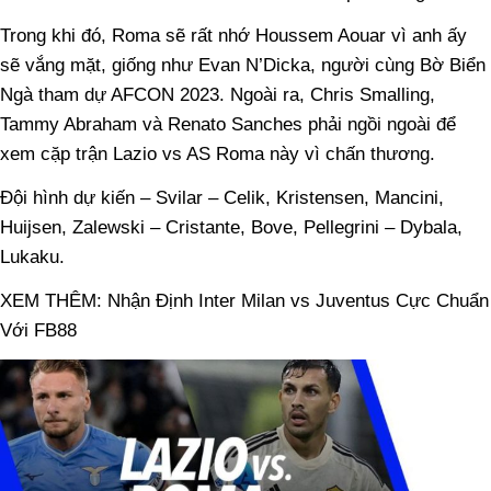
Trong khi đó, Roma sẽ rất nhớ Houssem Aouar vì anh ấy
sẽ vắng mặt, giống như Evan N’Dicka, người cùng Bờ Biển
Ngà tham dự AFCON 2023. Ngoài ra, Chris Smalling,
Tammy Abraham và Renato Sanches phải ngồi ngoài để
xem cặp trận Lazio vs AS Roma này vì chấn thương.
Đội hình dự kiến – Svilar – Celik, Kristensen, Mancini,
Huijsen, Zalewski – Cristante, Bove, Pellegrini – Dybala,
Lukaku.
XEM THÊM:
Nhận Định Inter Milan vs Juventus Cực Chuẩn
Với FB88