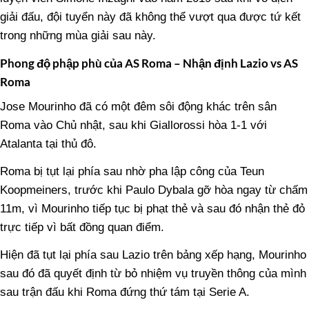
giải đấu, đội tuyển này đã không thể vượt qua được tứ kết
trong những mùa giải sau này.
Phong độ phập phù của AS Roma – Nhận định Lazio vs AS
Roma
Jose Mourinho đã có một đêm sôi động khác trên sân
Roma vào Chủ nhật, sau khi Giallorossi hòa 1-1 với
Atalanta tại thủ đô.
Roma bị tụt lại phía sau nhờ pha lập công của Teun
Koopmeiners, trước khi Paulo Dybala gỡ hòa ngay từ chấm
11m, vì Mourinho tiếp tục bị phạt thẻ và sau đó nhận thẻ đỏ
trực tiếp vì bất đồng quan điểm.
Hiện đã tụt lại phía sau Lazio trên bảng xếp hạng, Mourinho
sau đó đã quyết định từ bỏ nhiệm vụ truyền thông của mình
sau trận đấu khi Roma đứng thứ tám tại Serie A.