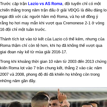
Trước cặp trận
Lazio vs AS Roma
, đội tuyển chỉ có một
chiến thắng trong năm trận đấu ở giải VĐQG là điều đáng lo
ngại đối với các người hâm mộ Roma, và họ sẽ đồng ý
rằng họ hơi may mắn khi vượt qua Cremonese 2-1 ở vòng
16 đội chỉ một tuần trước.
Thành tích lọt vào tứ kết của Lazio có thể kém, nhưng của
Roma thậm chí còn tệ hơn, khi họ đã không thể vượt qua
giai đoạn này kể từ mùa giải 2016-17.
Trong khi khoảng thời gian 10 năm từ 2003 đến 2013 chứng
kiến Roma lọt vào 7 trận chung kết, thắng 2 vào các năm
2007 và 2008, phong độ đó đã khiến họ không còn trong
những năm gần đây.