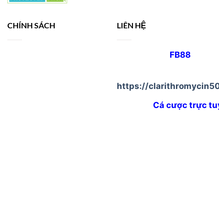
CHÍNH SÁCH
LIÊN HỆ
Thương hiệu :
FB88
Chính sách bảo mật
Website :
Quyền riêng tư
https://clarithromycin
Khuyến mãi
Thể loại :
Cá cược trực t
Hợp tác đại lý
Hotline: 0966 876 333
Chơi có trách nhiệm
Email:
nhacaifb88@gmail.c
Địa chỉ :
2
11 Thanh Xuân B
Điều khoản
Xuân, Hà Nội
CSKH