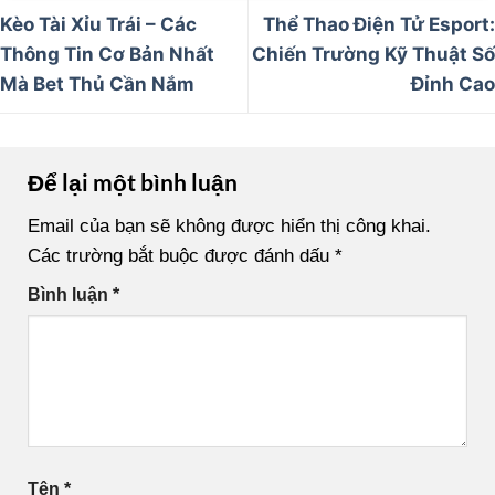
Kèo Tài Xỉu Trái – Các
Thể Thao Điện Tử Esport:
Thông Tin Cơ Bản Nhất
Chiến Trường Kỹ Thuật Số
Mà Bet Thủ Cần Nắm
Đỉnh Cao
Để lại một bình luận
Email của bạn sẽ không được hiển thị công khai.
Các trường bắt buộc được đánh dấu
*
Bình luận
*
Tên
*