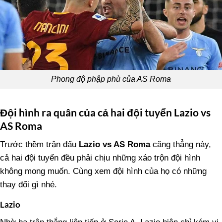
Phong độ phập phù của AS Roma
Đội hình ra quân của cả hai đội tuyển Lazio vs
AS Roma
Trước thềm trận đấu
Lazio vs AS Roma
căng thẳng này,
cả hai đội tuyển đều phải chịu những xáo trộn đội hình
không mong muốn. Cùng xem đội hình của họ có những
thay đổi gì nhé.
Lazio
Nhờ ba trận thắng liên tiếp ở Serie A, Lazio hiện chỉ kém vị