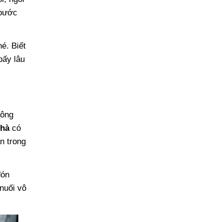
 bước
é. Biết
bấy lâu
hông
nhà
có
n trong
đón
 nuối vô