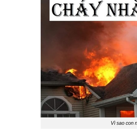
Vì sao con 