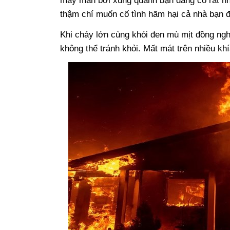
may mắn bởi xung quanh bạn đang có rất nhiề
thậm chí muốn cố tình hãm hại cả nhà bạn 
Khi cháy lớn cùng khói đen mù mịt đồng nghĩ
không thể tránh khỏi. Mất mát trên nhiều kh