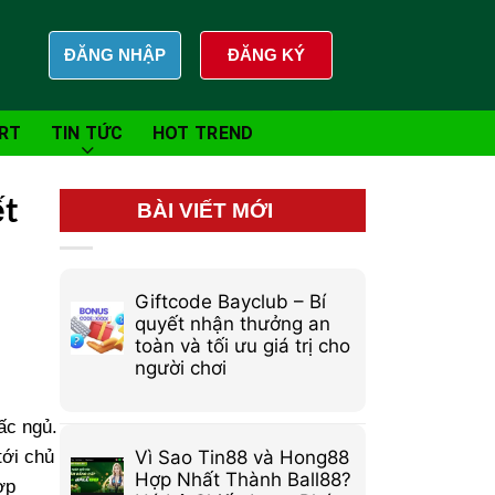
ĐĂNG NHẬP
ĐĂNG KÝ
RT
TIN TỨC
HOT TREND
ết
BÀI VIẾT MỚI
Giftcode Bayclub – Bí
quyết nhận thưởng an
toàn và tối ưu giá trị cho
người chơi
ấc ngủ.
tới chủ
Vì Sao Tin88 và Hong88
Hợp Nhất Thành Ball88?
ợp