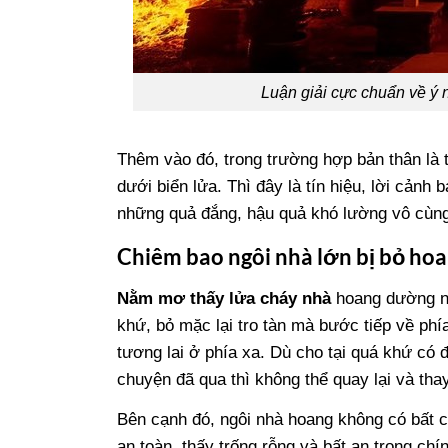
Luận giải cực chuẩn về ý
Thêm vào đó, trong trường hợp bản thân là t
dưới biển lửa. Thì đây là tín hiệu, lời cảnh
những quả đắng, hậu quả khó lường vô cùn
Chiêm bao ngôi nhà lớn bị bỏ ho
Nằm mơ thấy lửa cháy nhà
hoang dường như
khứ, bỏ mặc lại tro tàn mà bước tiếp về phía
tương lai ở phía xa. Dù cho tại quá khứ có đi
chuyện đã qua thì không thể quay lại và th
Bên cạnh đó, ngôi nhà hoang không có bất c
an toàn, thấy trống rỗng và bất an trong ch