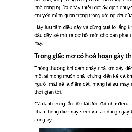
nhà đang bị lửa cháy thiêu đốt ấy dịch chuy
chuyển mình quan trọng trong đời người củ
Hãy lưu tâm điều này và đừng quá lo lắng kh
đâu đây sẽ mở ra cơ hội mới cho bạn phát tr
nay.
Trong giấc mơ có hoả hoạn gây 
Thông thường khi đám cháy nhà lớn xảy đến
một ai mong muốn phải chứng kiến kể cả khi
người mất sẽ là điềm cát, mang lại sự may
thời gian tới.
Cả danh vọng lẫn tiền tài đều đạt như được 
nhận thông điệp này sớm và tận dụng ngay khi
cùng ấy.