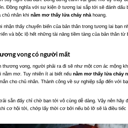
ển. Đồng nghĩa với sự kiện ở tương lai sắp tới sẽ đánh dấu
a chủ nhân khi
nằm mơ thấy lửa cháy nhà
hoang.
i nhận thấy chuyển biến của bản thân trong tương lai bạn nh
iển và bộc lộ hết những tài năng tiềm tàng của bản thân từ 
thương vong có người mất
 thương vong, người phải ra đi sẽ như một cơn ác mộng k
 nằm mơ. Tuy nhiên ít ai biết nếu
nằm mơ thấy lửa cháy 
 mắn cho chủ nhân. Thành công về sự nghiệp sắp đến với bạ
trải sẵn đấy chỉ chờ bạn tới vô cùng dễ dàng. Vậy nên hãy 
 cơ hội tới, chớp lấy thời cơ bởi nếu bỏ lỡ sẽ là điều tiếc