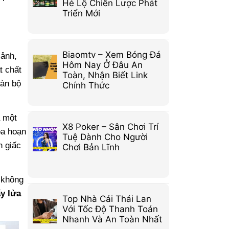
Hé Lộ Chiến Lược Phát
Triển Mới
Biaomtv – Xem Bóng Đá
 ảnh,
Hôm Nay Ở Đâu An
t chất
Toàn, Nhận Biết Link
oàn bộ
Chính Thức
à một
X8 Poker – Sân Chơi Trí
ỏa hoạn
Tuệ Dành Cho Người
n giấc
Chơi Bản Lĩnh
 không
y lửa
Top Nhà Cái Thái Lan
Với Tốc Độ Thanh Toán
Nhanh Và An Toàn Nhất