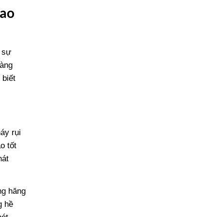
bao
 sự
càng
 biết
áy rụi
o tốt
hát
ng hăng
g hề