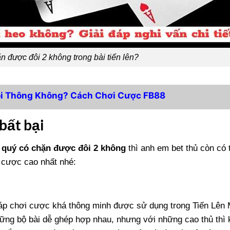
n được đôi 2 không trong bài tiến lên?
ôi Thông Không? Cách Chơi Cược FB88
bất bại
 quý có chặn được đôi 2 không
thì anh em bet thủ còn có 
 cược cao nhất nhé:
háp chơi cược khá thông minh được sử dụng trong Tiến Lên 
ững bộ bài dễ ghép hợp nhau, nhưng với những cao thủ thì 