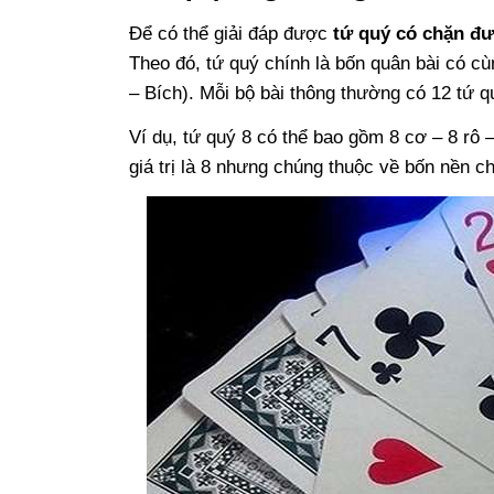
Để có thể giải đáp được
tứ quý có chặn đư
Theo đó, tứ quý chính là bốn quân bài có c
– Bích). Mỗi bộ bài thông thường có 12 tứ q
Ví dụ, tứ quý 8 có thể bao gồm 8 cơ – 8 rô –
giá trị là 8 nhưng chúng thuộc về bốn nền c