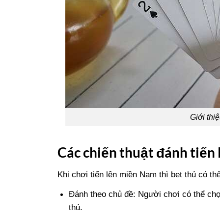
Giới thi
Các chiến thuật đánh tiến 
Khi chơi tiến lên miền Nam thì bet thủ có th
Đánh theo chủ đề: Người chơi có thể chọn
thủ.