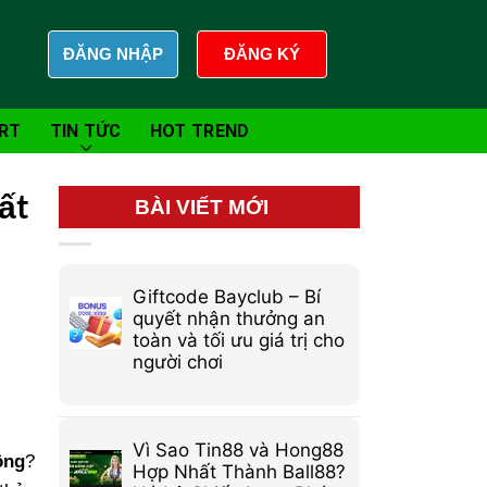
ĐĂNG NHẬP
ĐĂNG KÝ
RT
TIN TỨC
HOT TREND
ất
BÀI VIẾT MỚI
Giftcode Bayclub – Bí
quyết nhận thưởng an
toàn và tối ưu giá trị cho
người chơi
Vì Sao Tin88 và Hong88
ông
?
Hợp Nhất Thành Ball88?