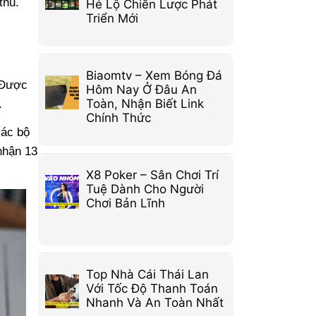
thủ.
Hé Lộ Chiến Lược Phát
Triển Mới
Biaomtv – Xem Bóng Đá
. Được
Hôm Nay Ở Đâu An
y.
Toàn, Nhận Biết Link
Chính Thức
các bộ
nhận 13
X8 Poker – Sân Chơi Trí
Tuệ Dành Cho Người
Chơi Bản Lĩnh
Top Nhà Cái Thái Lan
Với Tốc Độ Thanh Toán
Nhanh Và An Toàn Nhất