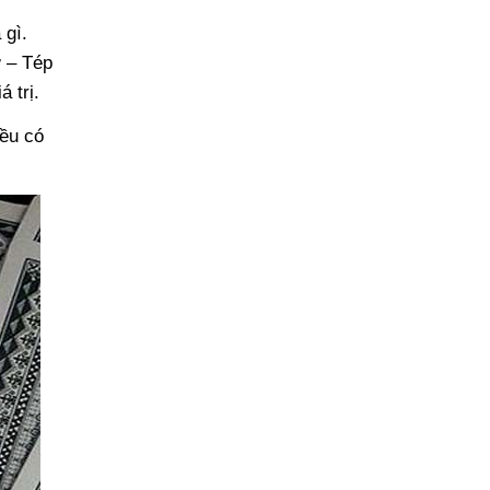
 gì.
ơ – Tép
 trị.
đều có