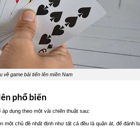
ệu về game bài tiến lên miền Nam
lên phổ biến
ể áp dụng theo một vài chiến thuật sau:
 một chủ đề nhất định như tất cả đều là quân át, để đánh bạ