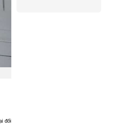
i đối