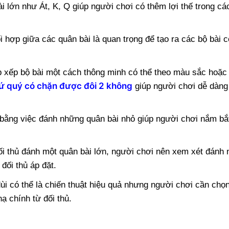
i lớn như Át, K, Q giúp người chơi có thêm lợi thế trong các
i hợp giữa các quân bài là quan trọng để tạo ra các bộ bài c
 xếp bộ bài một cách thông minh có thể theo màu sắc hoặc g
ứ quý có chặn được đôi 2 không
giúp người chơi dễ dàng
bằng việc đánh những quân bài nhỏ giúp người chơi nắm bắ
đối thủ đánh một quân bài lớn, người chơi nên xem xét đánh
 đối thủ áp đặt.
ùi có thể là chiến thuật hiệu quả nhưng người chơi cần chọ
hạ chính từ đối thủ.