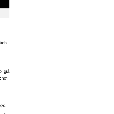
cách
i giải
chơi
ược.