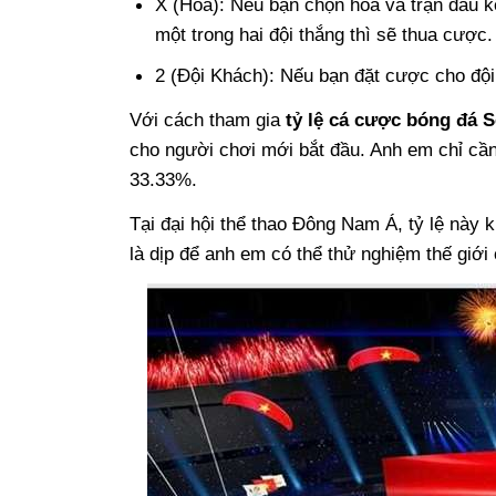
X (Hòa): Nếu bạn chọn hòa và trận đấu kế
một trong hai đội thắng thì sẽ thua cược.
2 (Đội Khách): Nếu bạn đặt cược cho đội
Với cách tham gia
tỷ lệ cá cược bóng đá 
cho người chơi mới bắt đầu. Anh em chỉ cần 
33.33%.
Tại đại hội thể thao Đông Nam Á, tỷ lệ này 
là dịp để anh em có thể thử nghiệm thế giớ