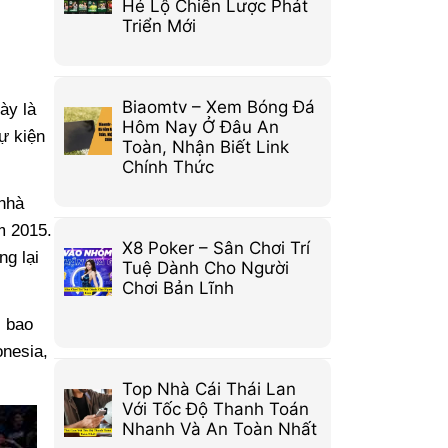
Hé Lộ Chiến Lược Phát
Triển Mới
Biaomtv – Xem Bóng Đá
ày là
Hôm Nay Ở Đâu An
ự kiện
Toàn, Nhận Biết Link
Chính Thức
 nhà
m 2015.
X8 Poker – Sân Chơi Trí
ng lại
Tuệ Dành Cho Người
Chơi Bản Lĩnh
) bao
onesia,
Top Nhà Cái Thái Lan
Với Tốc Độ Thanh Toán
Nhanh Và An Toàn Nhất