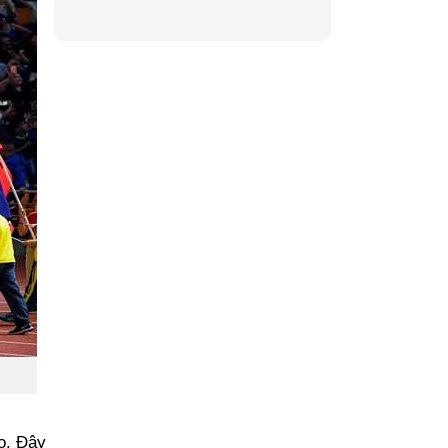
o. Đây