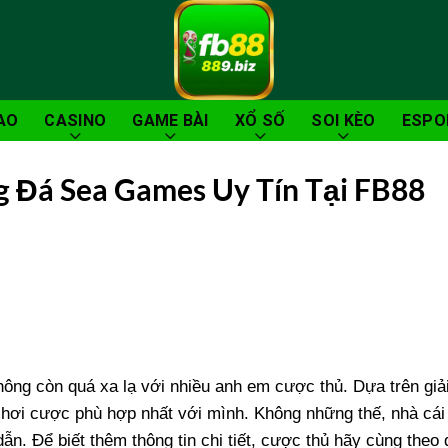
AO
CASINO
GAME BÀI
XỔ SỐ
SOI KÈO
ESPO
 Đá Sea Games Uy Tín Tại FB88
hông còn quá xa lạ với nhiều anh em cược thủ. Dựa trên giả
chơi cược phù hợp nhất với mình. Không những thế, nhà cá
ẫn. Để biết thêm thông tin chi tiết, cược thủ hãy cùng theo 