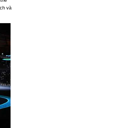
ạch và