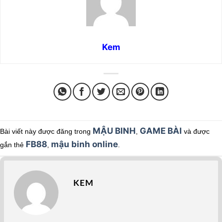
Kem
MẬU BINH
GAME BÀI
Bài viết này được đăng trong
,
và được
FB88
mậu binh online
gắn thẻ
,
.
KEM