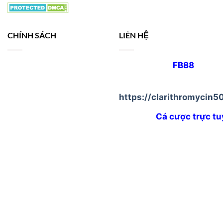
CHÍNH SÁCH
LIÊN HỆ
Thương hiệu :
FB88
Chính sách bảo mật
Website :
Quyền riêng tư
https://clarithromycin
Khuyến mãi
Thể loại :
Cá cược trực t
Hợp tác đại lý
Hotline: 0966 876 333
Chơi có trách nhiệm
Email:
nhacaifb88@gmail.c
Địa chỉ :
2
11 Thanh Xuân B
Điều khoản
Xuân, Hà Nội
CSKH