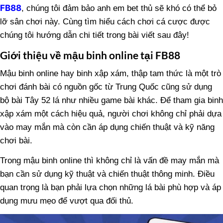
FB88
, chúng tôi đảm bảo anh em bet thủ sẽ khó có thể bỏ
lỡ sân chơi này. Cùng tìm hiểu cách chơi cá cược được
chúng tôi hướng dẫn chi tiết trong bài viết sau đây!
Giới thiệu về mậu binh online tại FB88
Mậu binh online hay binh xập xám, thập tam thức là một trò
chơi đánh bài có nguồn gốc từ Trung Quốc cũng sử dụng
bộ bài Tây 52 lá như nhiều game bài khác. Để tham gia binh
xập xám một cách hiệu quả, người chơi không chỉ phải dựa
vào may mắn mà còn cần áp dụng chiến thuật và kỹ năng
chơi bài.
Trong mậu binh online thì không chỉ là vấn đề may mắn mà
bạn cần sử dụng kỹ thuật và chiến thuật thông minh. Điều
quan trọng là bạn phải lựa chọn những lá bài phù hợp và áp
dụng mưu mẹo để vượt qua đối thủ.