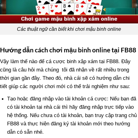
Các thuật ngữ cần biết khi chơi mậu binh online
Hướng dẫn cách chơi mậu binh online tại FB88
Vậy làm thế nào để cá cược binh xập xám tại FB88. Đây
cũng là câu hỏi mà chúng tôi đã nhận về rất nhiều trong
thời gian gần đây. Theo đó, nhà cái sẽ có hướng dẫn chi
tiết giúp các người chơi mới có thể trải nghiệm như sau:
Tạo hoặc đăng nhập vào tài khoản cá cược: Nếu bạn đã
có tài khoản tại nhà cái thì hãy đăng nhập trực tiếp vào
hệ thống. Nếu chưa có tài khoản, bạn truy cập trang chủ
FB88 và thực hiện đăng ký tài khoản mới theo hướng
dẫn có sẵn nhé.