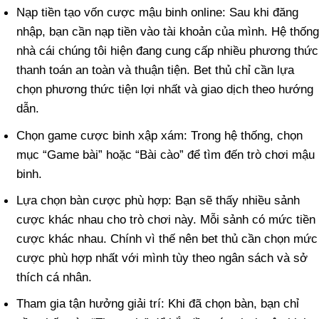
Nạp tiền tạo vốn cược mậu binh online: Sau khi đăng
nhập, bạn cần nạp tiền vào tài khoản của mình. Hệ thống
nhà cái chúng tôi hiện đang cung cấp nhiều phương thức
thanh toán an toàn và thuận tiện. Bet thủ chỉ cần lựa
chọn phương thức tiện lợi nhất và giao dịch theo hướng
dẫn.
Chọn game cược binh xập xám: Trong hệ thống, chọn
mục “Game bài” hoặc “Bài cào” để tìm đến trò chơi mậu
binh.
Lựa chọn bàn cược phù hợp: Bạn sẽ thấy nhiều sảnh
cược khác nhau cho trò chơi này. Mỗi sảnh có mức tiền
cược khác nhau. Chính vì thế nên bet thủ cần chọn mức
cược phù hợp nhất với mình tùy theo ngân sách và sở
thích cá nhân.
Tham gia tận hưởng giải trí: Khi đã chọn bàn, bạn chỉ