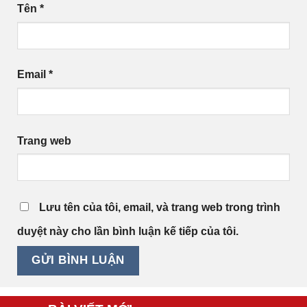
Tên
*
Email
*
Trang web
Lưu tên của tôi, email, và trang web trong trình
duyệt này cho lần bình luận kế tiếp của tôi.