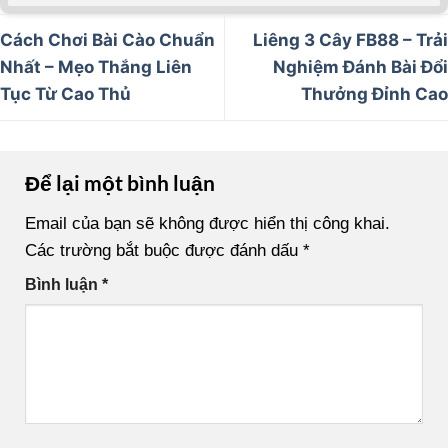
Cách Chơi Bài Cào Chuẩn
Liêng 3 Cây FB88 – Trải
Nhất – Mẹo Thắng Liên
Nghiệm Đánh Bài Đổi
Tục Từ Cao Thủ
Thưởng Đỉnh Cao
Để lại một bình luận
Email của bạn sẽ không được hiển thị công khai.
Các trường bắt buộc được đánh dấu
*
Bình luận
*