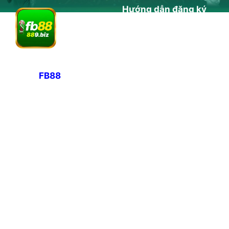
Hướng dẫn đăng ký
Hướng dẫn đăng nhập
Hướng dẫn nạp tiền
Chào mừng thành viên
Hướng dẫn rút tiền
đến với
FB88
, một trong
những nhà cung cấp cá
Hướng dẫn tải app
cược trực tuyến hàng
đầu và có tầm ảnh hưởng
nhất trong ngành giải trí
trực tuyến, M88 cung
cấp các sản phẩm đa
dạng đến người chơi từ
Thể Thao, Thể Thao Điện
Tử đến Casino Trực
Tuyến, Quay Hũ, Xổ Số
cho hầu hết các sự kiện.