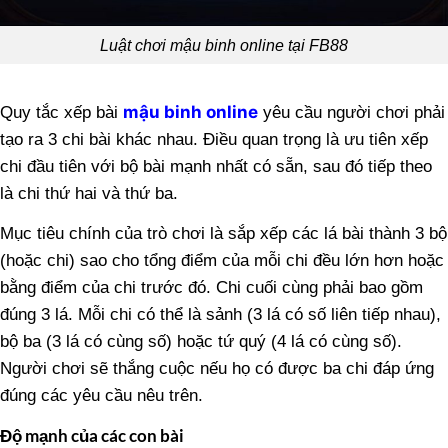
Luật chơi mậu binh online tại FB88
Quy tắc xếp bài
mậu binh online
yêu cầu người chơi phải
tạo ra 3 chi bài khác nhau. Điều quan trọng là ưu tiên xếp
chi đầu tiên với bộ bài mạnh nhất có sẵn, sau đó tiếp theo
là chi thứ hai và thứ ba.
Mục tiêu chính của trò chơi là sắp xếp các lá bài thành 3 bộ
(hoặc chi) sao cho tổng điểm của mỗi chi đều lớn hơn hoặc
bằng điểm của chi trước đó. Chi cuối cùng phải bao gồm
đúng 3 lá. Mỗi chi có thể là sảnh (3 lá có số liên tiếp nhau),
bộ ba (3 lá có cùng số) hoặc tứ quý (4 lá có cùng số).
Người chơi sẽ thắng cuộc nếu họ có được ba chi đáp ứng
đúng các yêu cầu nêu trên.
Độ mạnh của các con bài