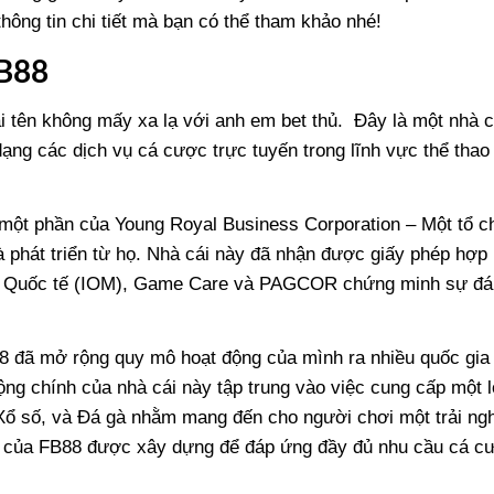
thông tin chi tiết mà bạn có thể tham khảo nhé!
FB88
i tên không mấy xa lạ với anh em bet thủ. Đây là một nhà c
ng các dịch vụ cá cược trực tuyến trong lĩnh vực thể thao 
một phần của Young Royal Business Corporation – Một tổ ch
à phát triển từ họ. Nhà cái này đã nhận được giấy phép hợp
c Quốc tế (IOM), Game Care và PAGCOR chứng minh sự đán
 đã mở rộng quy mô hoạt động của mình ra nhiều quốc gia 
g chính của nhà cái này tập trung vào việc cung cấp một l
ổ số, và Đá gà nhằm mang đến cho người chơi một trải ng
ng của FB88 được xây dựng để đáp ứng đầy đủ nhu cầu cá c