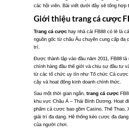
các hội viên. Bài viết dưới đây sẽ tổng hợp 
Giới thiệu trang cá cược 
Trang cá cược
hay nhà cái FB88 có lẽ là cá
nguồn gốc từ châu Âu chuyên cung cấp đa dạ
trí.
Được thành lập vào đầu năm 2011, FB88 là 
chính hàng đầu thế giới và chịu sự đầu tư v
từ các tổ chức uy tín như Tổ chức Cá cượ
cậy và hoạt động kinh doanh chính thức.
Sau một thời gian ngắn,
trang cá cược
FB88
khu vực Châu Á – Thái Bình Dương. Hoạt độn
phẩm cá cược bao gồm Casino, Thể Thao, X
giải trí đa dạng. Hệ thống kèo cược đa dạ
của người chơi.