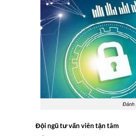
Đánh g
Đội ngũ tư vấn viên tận tâm