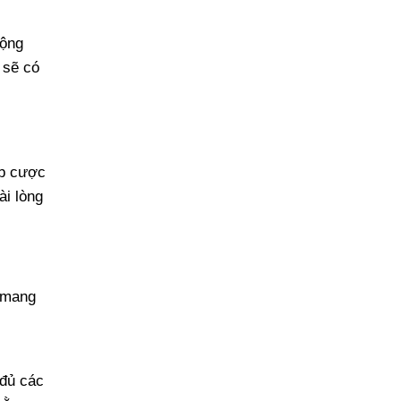
động
 sẽ có
eb cược
ài lòng
ỉ mang
 đủ các