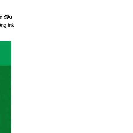
ận đấu
ộng trả