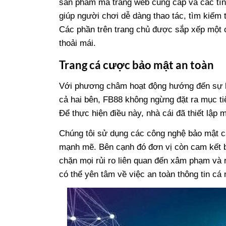
sản phẩm mà trang web cung cấp và các tính
giúp người chơi dễ dàng thao tác, tìm kiếm 
Các phần trên trang chủ được sắp xếp một 
thoải mái.
Trang cá cược bảo mật an toàn
Với phương châm hoạt động hướng đến sự h
cả hai bên, FB88 không ngừng đặt ra mục ti
Để thực hiện điều này, nhà cái đã thiết lập
Chúng tôi sử dụng các công nghệ bảo mật c
mạnh mẽ. Bên cạnh đó đơn vị còn cam kết b
chặn mọi rủi ro liên quan đến xâm phạm và r
có thể yên tâm về việc an toàn thông tin cá