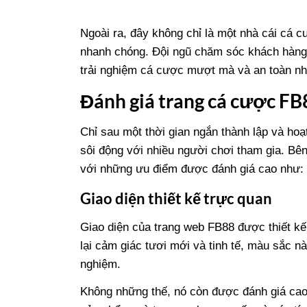
Ngoài ra, đây không chỉ là một nhà cái cá c
nhanh chóng. Đội ngũ chăm sóc khách hàng 
trải nghiệm cá cược mượt mà và an toàn nh
Đánh giá trang cá cược FB8
Chỉ sau một thời gian ngắn thành lập và ho
sôi động với nhiều người chơi tham gia. Bên
với những ưu điểm được đánh giá cao như:
Giao diện thiết kế trực quan
Giao diện của trang web FB88 được thiết kế
lại cảm giác tươi mới và tinh tế, màu sắc n
nghiệm.
Không những thế, nó còn được đánh giá cao 