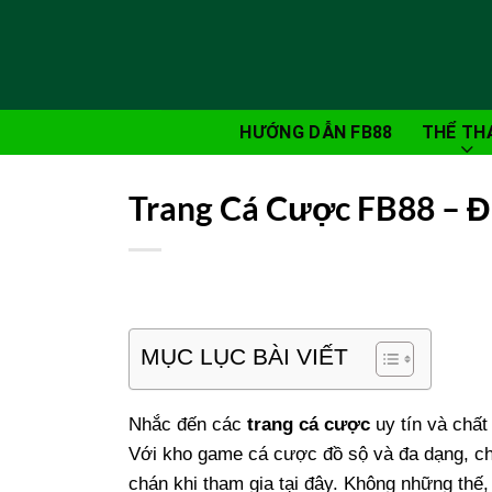
Bỏ
qua
nội
dung
HƯỚNG DẪN FB88
THỂ TH
Trang Cá Cược FB88 – Đi
MỤC LỤC BÀI VIẾT
Nhắc đến các
trang cá cược
uy tín và chất
Với kho game cá cược đồ sộ và đa dạng, c
chán khi tham gia tại đây. Không những th